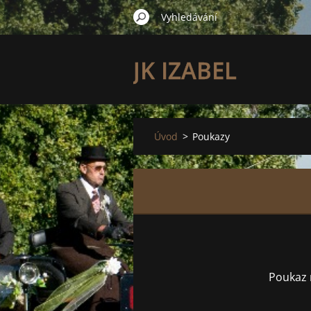
JK IZABEL
Úvod
>
Poukazy
Poukaz n