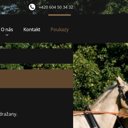
+420 604 50 34 32
O nás
Kontakt
Poukazy
adražany.