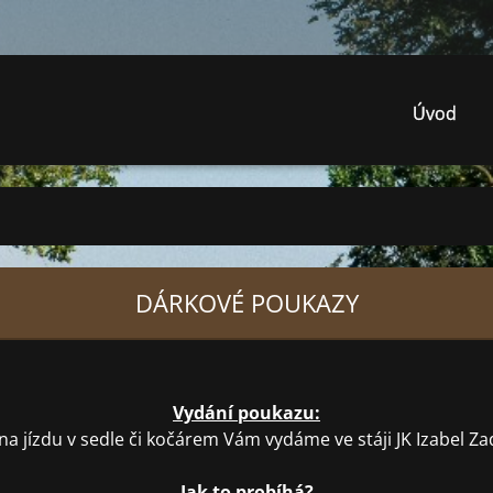
Úvod
DÁRKOVÉ POUKAZY
Vydání poukazu:
a jízdu v sedle či kočárem Vám vydáme ve stáji JK Izabel Z
Jak to probíhá?