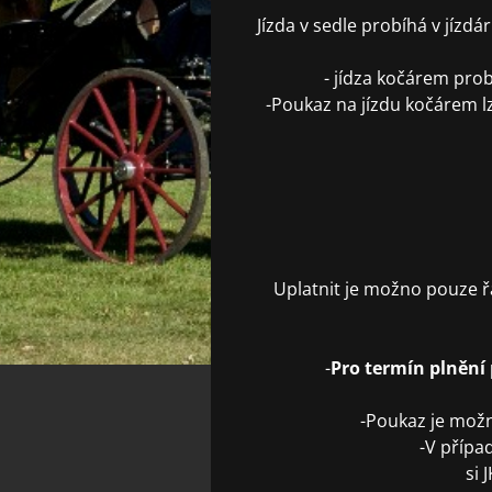
Jízda v sedle probíhá v jízdá
- jídza kočárem probí
-Poukaz na jízdu kočárem lze
Uplatnit je možno pouze ř
-
Pro termín plnění 
-Poukaz je možn
-V přípa
si 