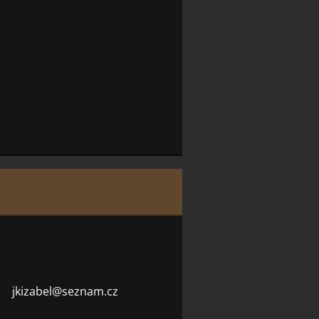
jkizabel
@seznam.
cz