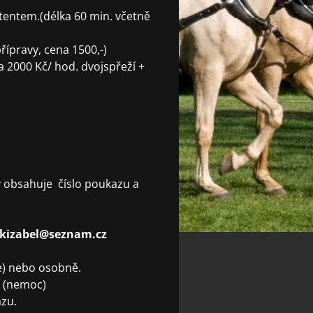
istentem.(délka 60 min. včetně
přípravy, cena 1500,-)
na 2000 Kč/ hod. dvojspřeží +
ý obsahuje číslo poukazu a
 jkizabel@seznam.cz
še) nebo osobně.
í (nemoc)
azu.