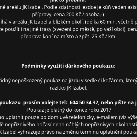
rně areálu JK Izabel. Podle zdatnosti jezdce je kůň veden as
přípravy, cena 200 Kč / osoba,-)
há v areálu JK Izabel a blízkém okolí. (délka 60 min. včetně 
 použít i na jiné trasy (svezení po městě, po vaší obci), ce
přeprava koní na místo a zpět 25 Kč / km
Podmínky využití dárkového poukazu:
ádný nepoškozený poukaz na jízdu v sedle či kočárem, kter
razítko JK Izabel.
poukazu prosím volejte tel: 604 50 34 32, nebo pište na
-Poukaz je platný do konce roku 2017
o uplatnit pouze po domluvě telefonicky, e-mailem (viz vý
dě nepříznivého počasí nebo náhlých nepříznivých okolnost
JK Izabel vyhrazuje právo na změnu termínu uplatnění pouk