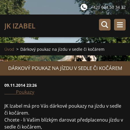
+420 604 50 34 32
JK IZABEL
Úvod
>
Dárkový poukaz na jízdu v sedle či kočárem
DÁRKOVÝ POUKAZ NA JÍZDU V SEDLE ČI KOČÁREM
09.11.2014 23:26
Poukazy
JK Izabel má pro Vás dárkové poukazy na jízdu v sedle
či kočárem.
Chcete - li Vašim blízkým darovat předplacenou jízdu v
sedle či kočárem,