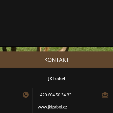
KONTAKT
JK Izabel
+420 604 50 34 32
www.jkizabel.cz