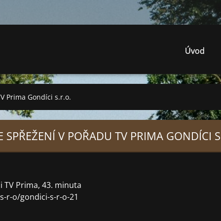
Úvod
V Prima Gondíci s.r.o.
 SPŘEŽENÍ V POŘADU TV PRIMA GONDÍCI S
i TV Prima, 43. minuta
s-r-o/gondici-s-r-o-21