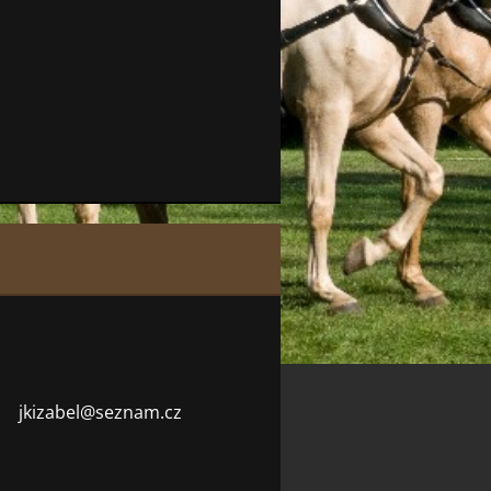
jkizabel
@seznam.
cz